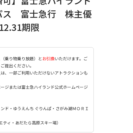
済可】富士急ハイランド
パス 富士急行 株主優
12.31期限
ス（乗り物乗り放題）と
お引換
いただけます。ご
をご提出ください。
又は、一部ご利用いただけないアトラクションも
ページ
または
富士急ハイランド公式ホームページ
ンド・ゆうえんち ぐりんぱ・さがみ湖ＭＯＲＩ
エティ・あだたら高原スキー場）