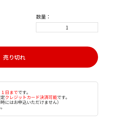
数量：
売り切れ
３１日まで
です。
限定
クレジットカード決済可能
です。
同時にはお申込いただけません）
い。