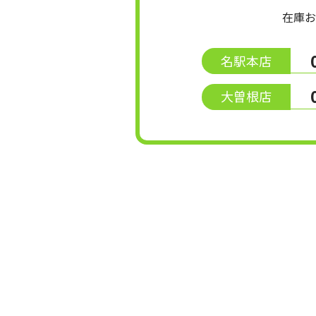
在庫お
名駅本店
大曽根店