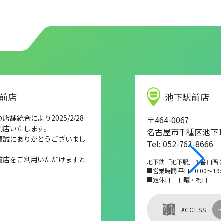
前店
池下駅前店
舗統合により2025/2/28
〒464-0067
閉店いたします。
名古屋市千種区池下1-
顧誠にありがとうございまし
Tel: 052-763-8666
前店をご利用いただけますと
地下鉄「池下駅」１番口西 
■営業時間 平日 10:00～19:0
■定休日 日曜・祝日
ACCESS