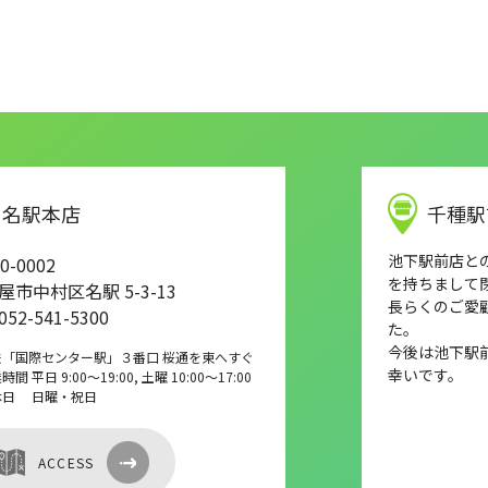
名駅本店
千種駅
池下駅前店との店
0-0002
を持ちまして
屋市中村区名駅 5-3-13
長らくのご愛
 052-541-5300
た。
今後は池下駅
鉄「国際センター駅」３番口 桜通を東へすぐ
幸いです。
間 平日 9:00～19:00, 土曜 10:00～17:00
休日 日曜・祝日
ACCESS