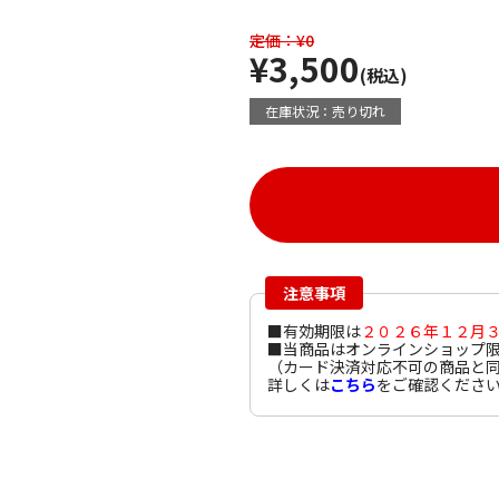
定価：¥0
¥3,500
(税込)
在庫状況：売り切れ
注意事項
■有効期限は
２０２６年１２月
■当商品はオンラインショップ
（カード決済対応不可の商品と
詳しくは
こちら
をご確認くださ