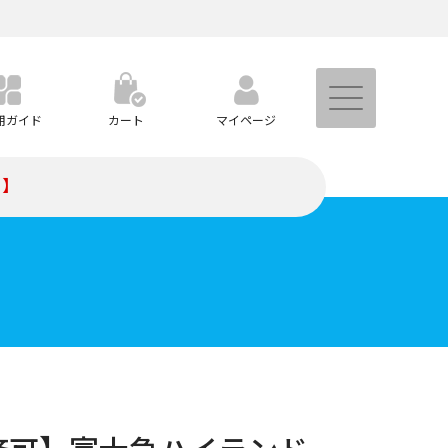
用ガイド
カート
マイページ
）】
トなど