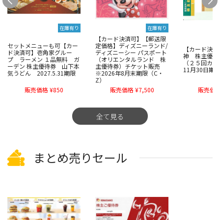
在庫有り
在庫有り
【カード決済可】【郵送限
セットメニューも可【カー
定価格】ディズニーランド/
【カード決済
ド決済可】壱角家グルー
ディズニーシー パスポート
神 株主優待
プ ラーメン １品無料 ガ
（オリエンタルランド 株
（２５回カード
ーデン 株主優待券 山下本
主優待券）チケット販売
11月30日期
気うどん 2027.5.31期限
※2026年8月末期限（C・
Z）
販売価格 ¥850
販売価格 ¥7,500
販売価格 
全て見る
まとめ売りセール