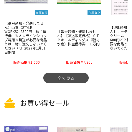
在庫有り
在庫有り
【番号通知・発送しませ
ん】山喜（STYLE
【URL通知
WORKS）2500円 株主優
【番号通知・発送しませ
ん】サーティ
待券 ※オンラインショッ
ん】【郵送限定価格】ＳＦ
クリーム 株主
プ専用※発送が必要な商品
Ｐホールディングス（磯丸
600円×２
とは一緒に注文しないでく
水産）株主優待券 １万円
要な商品とは
ださい（K）2027年1月31
ないでくださ
日期限
販売価格 ¥1,600
販売価格 ¥7,300
販売価格 
全て見る
お買い得セール