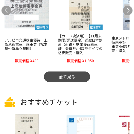
在庫有り
在庫有り
【カード決済可】【11月末
東京メトロ線
アルピコ交通株主優待 上
期限/郵送限定】近畿日本鉄
待乗車証 東
高地線電車 乗車券（松本
道（近鉄）株主優待乗車
車券/回数券
駅～新島々駅間）
証 乗車券/回数券タイプの
売・購入
格安販売・購入
販売価格 ¥400
販売価格 ¥1,950
販売価格
全て見る
おすすめチケット