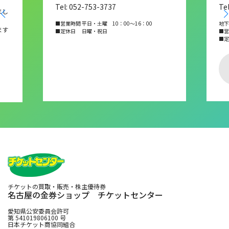
Tel: 052-753-3737
Te
まし
■営業時間 平日・土曜 10：00～16：00
地下
ます
■定休日 日曜・祝日
■営業
■
チケットの買取・販売・株主優待券
名古屋の金券ショップ チケットセンター
愛知県公安委員会許可
第 541019806100 号
日本チケット商協同組合