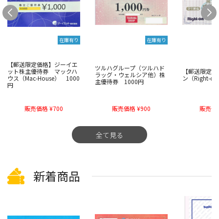
在庫有り
在庫有り
【郵送限定価格】ジーイエ
ツルハグループ（ツルハド
ット株主優待券 マックハ
【郵送限定価
ラッグ・ウェルシア他）株
ウス（Mac-House） 1000
ン（Right-
主優待券 1000円
円
販売価格 ¥700
販売価格 ¥900
販売価格
全て見る
新着商品