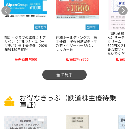
在庫有り
在庫有り
【URL通知
部活・クラブの準備に！ア
伸和ホールディングス 株
ん】サーティ
ルペン（ゴルフ5・スポー
主優待 炭火居酒屋炎・牛
クリーム 株主
ツデポ）株主優待券 2026
乃家・生ソーセージバル
600円×２
年9月30日期限
レッカー他
要な商品とは
ないでくださ
販売価格 ¥900
販売価格 ¥750
販売価格 
全て見る
お得なきっぷ（鉄道株主優待乗
車証）