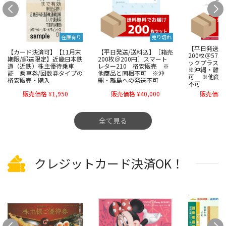
在庫有り
売り切れ
【平日発送/
【カード決済可】【11月末
【平日発送/送料込】［箱売
200枚＠57
期限/郵送限定】近畿日本鉄
200枚＠200円］スマート
ックプラス6
道（近鉄）株主優待乗車
レター210 格安販売 ※
※沖縄・離島
証 乗車券/回数券タイプの
他商品と同梱不可 ※沖
可 ※他商品
格安販売・購入
縄・離島への発送不可
不可
販売価格 ¥1,950
販売価格 ¥40,000
販売価格 ¥
全て見る
クレジットカード決済OK！