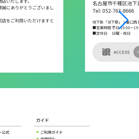
閉店いたします。
名古屋市千種区池下1-
顧誠にありがとうございまし
Tel: 052-763-8666
前店をご利用いただけますと
地下鉄「池下駅」１番口西 
■営業時間 平日 10:00～19:0
■定休日 日曜・祝日
ACCESS
ガイド
ー公式
ご利用ガイド
店舗紹介