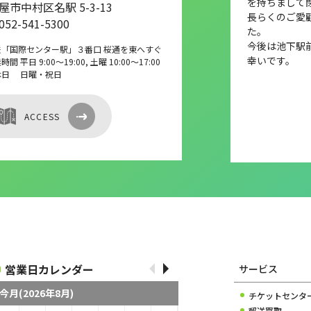
を持ちまして
屋市中村区名駅 5-3-13
長らくのご愛
 052-541-5300
た。
今後は池下駅
鉄「国際センター駅」３番口 桜通を東へすぐ
幸いです。
間 平日 9:00～19:00, 土曜 10:00～17:00
休日 日曜・祝日
ACCESS
営業日カレンダー
サービス
今月(2026年8月)
チケットセンタ
郵送買取