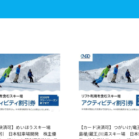
決済可】めいほうスキー場
【カード決済可】つがいけ/竜王
円割引 日本駐車場開発 株主優
島槍/蔵王/川湯スキー場 日