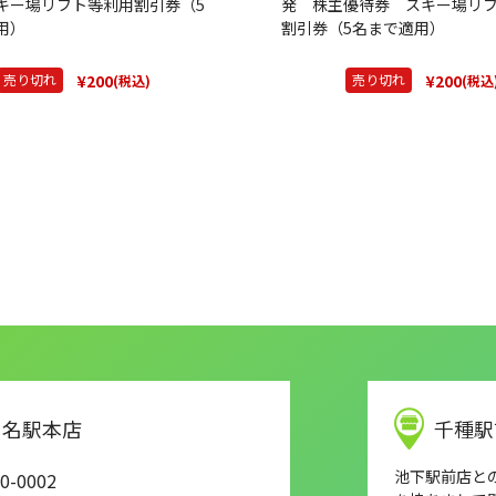
キー場リフト等利用割引券（5
発 株主優待券 スキー場リ
用）
割引券（5名まで適用）
¥200
¥200
売り切れ
売り切れ
(税込)
(税込
名駅本店
千種駅
池下駅前店との店
0-0002