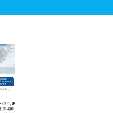
/菅平/鹿
本駐車場開