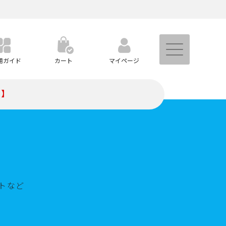
用ガイド
カート
マイページ
）】
トなど