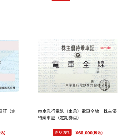
車証（定
東京急行電鉄（東急）電車全線 株主優
待乗車証（定期券型）
¥68,000
売り切れ
税込)
(税込)