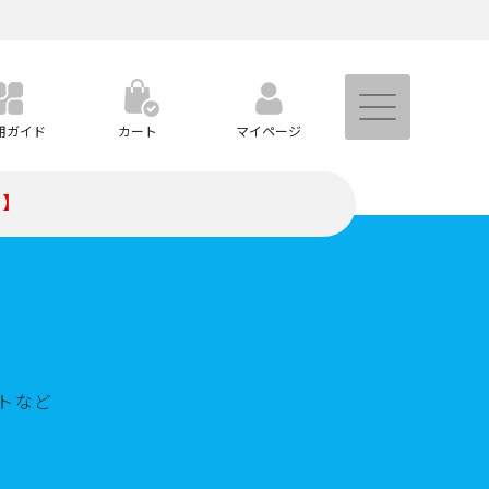
用ガイド
カート
マイページ
）】
トなど