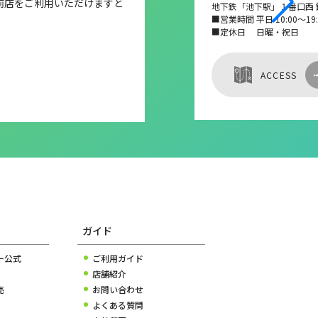
前店をご利用いただけますと
地下鉄「池下駅」１番口西 
■営業時間 平日 10:00～19:0
■定休日 日曜・祝日
ACCESS
ガイド
ー公式
ご利用ガイド
店舗紹介
売
お問い合わせ
よくある質問