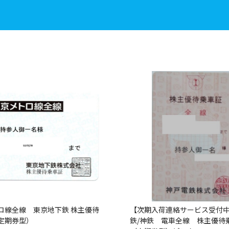
ロ線全線 東京地下鉄 株主優待
【次期入荷連絡サービス受付
定期券型）
鉄/神鉄 電車全線 株主優待