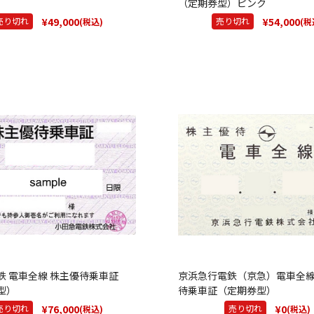
（定期券型）ピンク
¥49,000
¥54,000
売り切れ
売り切れ
(税込)
(税
鉄 電車全線 株主優待乗車証
京浜急行電鉄（京急）電車全
型）
待乗車証（定期券型）
¥76,000
¥0
売り切れ
売り切れ
(税込)
(税込)