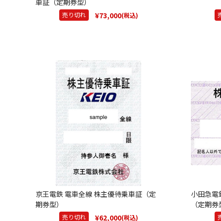
車証（定期券型）
¥73,000
売り切れ
(税込)
京王電鉄 電車全線 株主優待乗車証（定
小田急電
期券型）
（定期券
¥62,000
売り切れ
(税込)