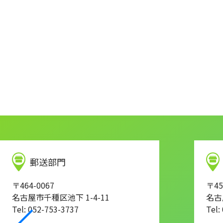
投
稿
の
ペ
ー
ジ
送
り
郵送部門
〒464-0067
〒45
名古屋市千種区池下 1-4-11
名古
Tel: 052-753-3737
Tel: