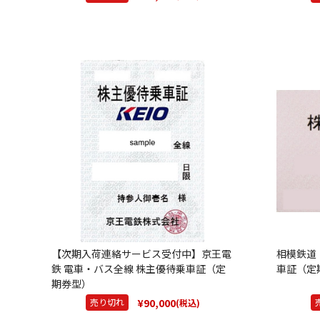
【次期入荷連絡サービス受付中】京王電
相模鉄道
鉄 電車・バス全線 株主優待乗車証（定
車証（定
期券型）
¥90,000
売り切れ
(税込)