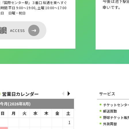
今後は池下駅
鉄「国際センター駅」３番口 桜通を東へすぐ
幸いです。
間 平日 9:00～19:00, 土曜 10:00～17:00
休日 日曜・祝日
ACCESS
営業日カレンダー
サービス
今月(2026年8月)
チケットセンタ
郵送買取
日
月
火
水
木
金
土
野球チケット販
1
外貨両替