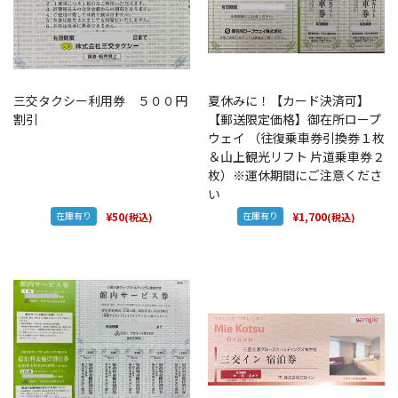
三交タクシー利用券 ５００円
夏休みに！【カード決済可】
割引
【郵送限定価格】御在所ロープ
ウェイ （往復乗車券引換券１枚
＆山上観光リフト 片道乗車券２
枚）※運休期間にご注意くださ
い
在庫有り
¥50
在庫有り
¥1,700
(税込)
(税込)