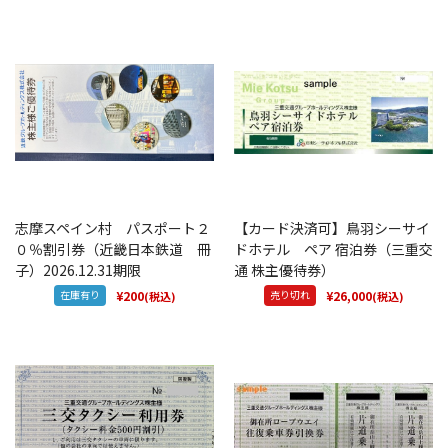
志摩スペイン村 パスポート２
【カード決済可】鳥羽シーサイ
０％割引券（近畿日本鉄道 冊
ドホテル ペア 宿泊券（三重交
子）2026.12.31期限
通 株主優待券）
在庫有り
¥200
売り切れ
¥26,000
(税込)
(税込)