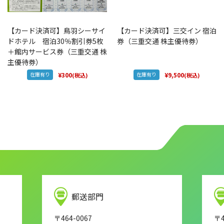
【カード決済可】鳥羽シーサイ
【カード決済可】三交イン 宿泊
ドホテル 宿泊30％割引券5枚
券（三重交通 株主優待券）
＋館内サービス券（三重交通 株
主優待券）
在庫有り
¥300
在庫有り
¥9,500
(税込)
(税込)
郵送部門
〒464-0067
〒4