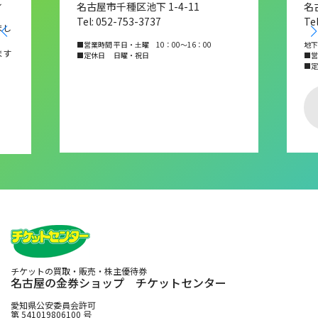
し
名古屋市千種区池下 1-4-11
名
Tel: 052-753-3737
Te
まし
■営業時間 平日・土曜 10：00～16：00
地下
ます
■定休日 日曜・祝日
■営業
■
チケットの買取・販売・株主優待券
名古屋の金券ショップ チケットセンター
愛知県公安委員会許可
第 541019806100 号