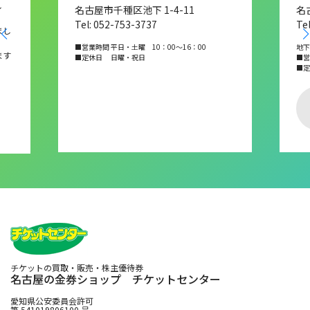
し
名古屋市千種区池下 1-4-11
名
Tel: 052-753-3737
Te
まし
■営業時間 平日・土曜 10：00～16：00
地下
ます
■定休日 日曜・祝日
■営業
■
チケットの買取・販売・株主優待券
名古屋の金券ショップ チケットセンター
愛知県公安委員会許可
第 541019806100 号