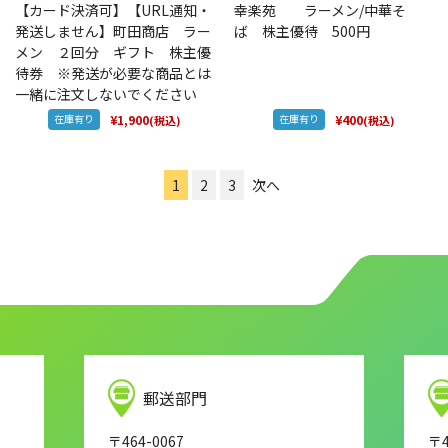
【カード決済可】【URL通知・
幸楽苑 ラーメン/中華そ
発送しません】町田商店 ラー
ば 株主優待 500円
メン ２回分 ギフト 株主優
待券 ※発送が必要な商品とは
一緒に注文しないでください
在庫有り
¥1,900
在庫有り
¥400
(税込)
(税込)
投
1
2
3
次へ
稿
の
ペ
ー
ジ
送
り
郵送部門
〒464-0067
〒4