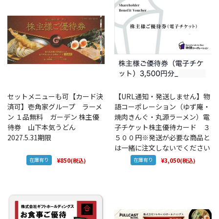
セットメニューも可【カード決
【URL通知・発送しません】物
済可】壱角家グループ ラーメ
語コーポレーション（ゆず庵・
ン １品無料 ガーデン 株主優
焼肉きんぐ・丸源ラーメン）電
待券 山下本気うどん
子チケット株主優待カード ３
2027.5.31期限
５００円※発送が必要な商品と
は一緒に注文しないでください
在庫有り
¥850
在庫有り
¥3,050
(税込)
(税込)