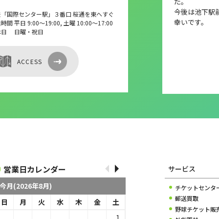
た。
今後は池下駅
鉄「国際センター駅」３番口 桜通を東へすぐ
幸いです。
間 平日 9:00～19:00, 土曜 10:00～17:00
休日 日曜・祝日
ACCESS
営業日カレンダー
サービス
今月(2026年8月)
チケットセンタ
郵送買取
日
月
火
水
木
金
土
野球チケット販
1