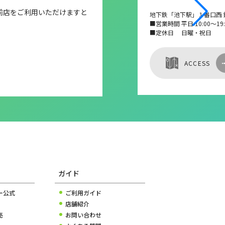
前店をご利用いただけますと
地下鉄「池下駅」１番口西 
■営業時間 平日 10:00～19:0
■定休日 日曜・祝日
ACCESS
ガイド
ー公式
ご利用ガイド
店舗紹介
売
お問い合わせ