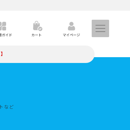
用ガイド
カート
マイページ
）】
トなど