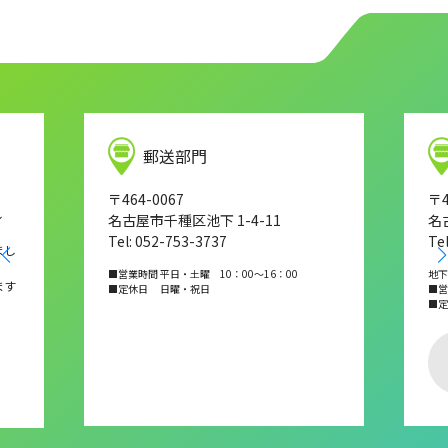
郵送部門
〒464-0067
〒4
し
名古屋市千種区池下 1-4-11
名
Tel: 052-753-3737
Te
まし
■営業時間 平日・土曜 10：00～16：00
地下
ます
■定休日 日曜・祝日
■営業
■