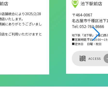
前店
池下駅前店
舗統合により2025/2/28
〒464-0067
閉店いたします。
名古屋市千種区池下1-
顧誠にありがとうございまし
Tel: 052-763-8666
前店をご利用いただけますと
地下鉄「池下駅」１番口西 
■営業時間 平日 10:00～19:0
■定休日 日曜・祝日
ACCESS