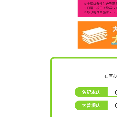
在庫お
名駅本店
大曽根店