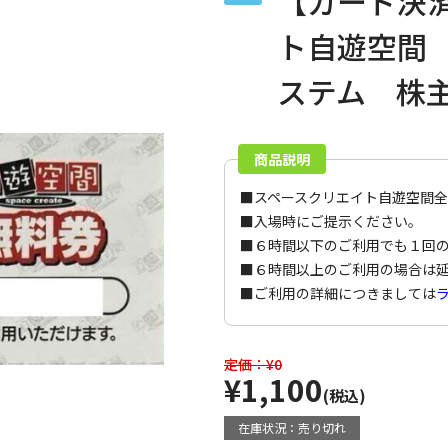
【カード決
ト自遊空間
ステム 株
商品説明
■スペースクリエイト自遊空間
■入場時にご提示ください。
■６時間以下のご利用でも１回
■６時間以上のご利用の場合は
■ご利用の詳細につきましては
定価：¥0
¥1,100
(税込)
在庫状況：売り切れ