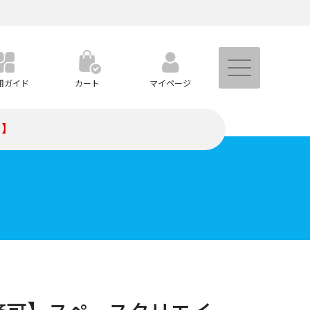
用ガイド
カート
マイページ
）】
トなど