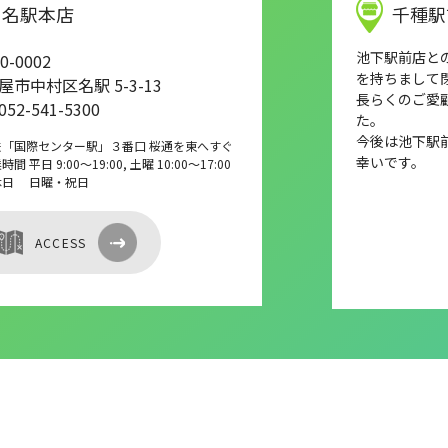
名駅本店
千種駅
池下駅前店との店
0-0002
を持ちまして
屋市中村区名駅 5-3-13
長らくのご愛
 052-541-5300
た。
今後は池下駅
鉄「国際センター駅」３番口 桜通を東へすぐ
幸いです。
間 平日 9:00～19:00, 土曜 10:00～17:00
休日 日曜・祝日
ACCESS