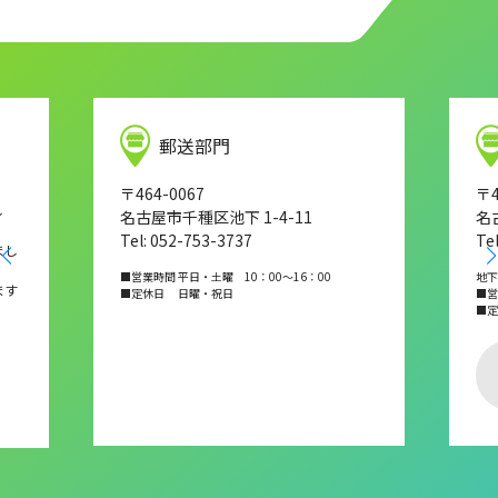
郵送部門
〒464-0067
〒4
し
名古屋市千種区池下 1-4-11
名
Tel: 052-753-3737
Te
まし
■営業時間 平日・土曜 10：00～16：00
地下
ます
■定休日 日曜・祝日
■営業
■