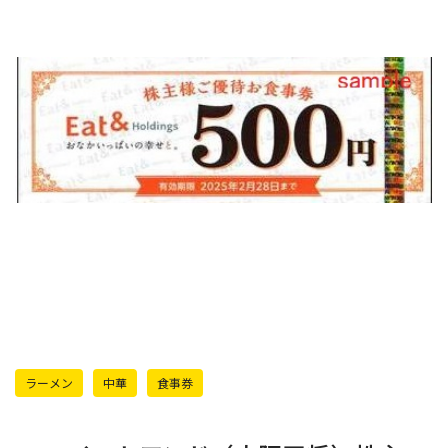
ラーメン
中華
食事券