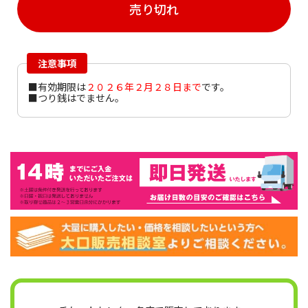
売り切れ
注意事項
■有効期限は
２０２６年２
月２８日まで
です。
■つり銭はでません。