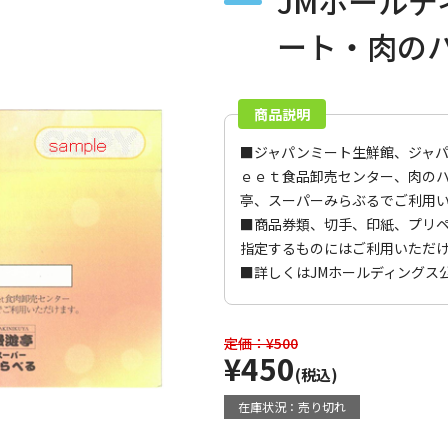
JMホール
ート・肉の
商品説明
■ジャパンミート生鮮館、ジャ
ｅｅｔ食品卸売センター、肉の
亭、スーパーみらぶるでご利用
■商品券類、切手、印紙、プリ
指定するものにはご利用いただ
■詳しくは
JMホールディングス
定価：¥500
¥450
(税込)
在庫状況：売り切れ