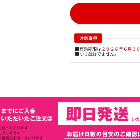
注意事項
■有効期限は
２０２６年６月３
■つり銭はでません。