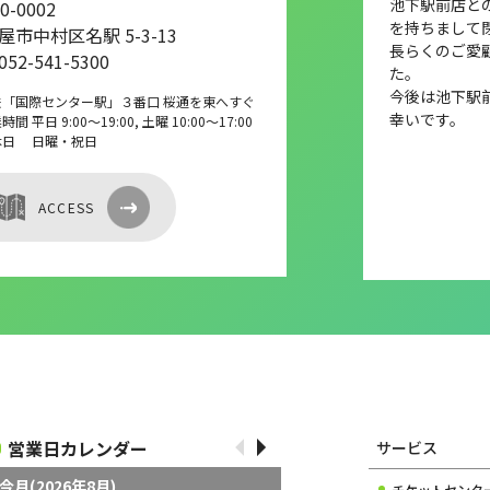
池下駅前店との店
0-0002
を持ちまして
屋市中村区名駅 5-3-13
長らくのご愛
 052-541-5300
た。
今後は池下駅
鉄「国際センター駅」３番口 桜通を東へすぐ
幸いです。
間 平日 9:00～19:00, 土曜 10:00～17:00
休日 日曜・祝日
ACCESS
営業日カレンダー
サービス
今月(2026年8月)
チケットセンタ