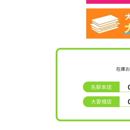
在庫お
名駅本店
大曽根店