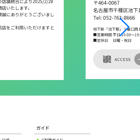
舗統合により2025/2/28
〒464-0067
閉店いたします。
名古屋市千種区池下1-
顧誠にありがとうございまし
Tel: 052-763-8666
前店をご利用いただけますと
地下鉄「池下駅」１番口西 
■営業時間 平日 10:00～19:0
■定休日 日曜・祝日
ACCESS
ガイド
ー公式
ご利用ガイド