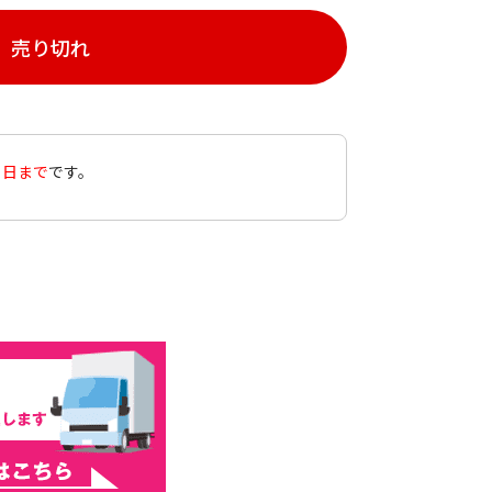
売り切れ
０日まで
です。