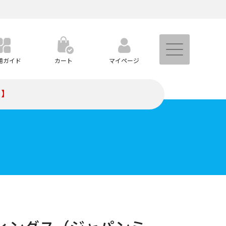
用ガイド
カート
マイページ
）】
トなど