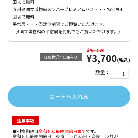
回まで無料
九州通国立博物館メンバープレミアムパス・・・特別展4
回まで無料
平常展・・・回数無制限でご観覧いただけます.
（4国立博物館の平常展を何度でもご覧いただけます。）
定価：¥0
¥3,700
在庫状況：在庫有り
(税込)
数量：
注意事項
■引換期限は
令和８年最終開館日まで
です。
令和８年最終開館日…東京 12月25日・奈良 12月27