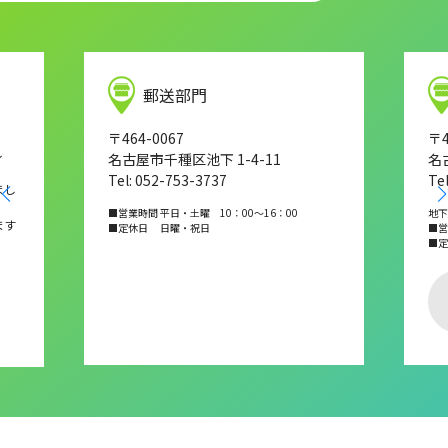
郵送部門
〒464-0067
〒4
し
名古屋市千種区池下 1-4-11
名
Tel: 052-753-3737
Te
まし
■営業時間 平日・土曜 10：00～16：00
地下
ます
■定休日 日曜・祝日
■営業
■