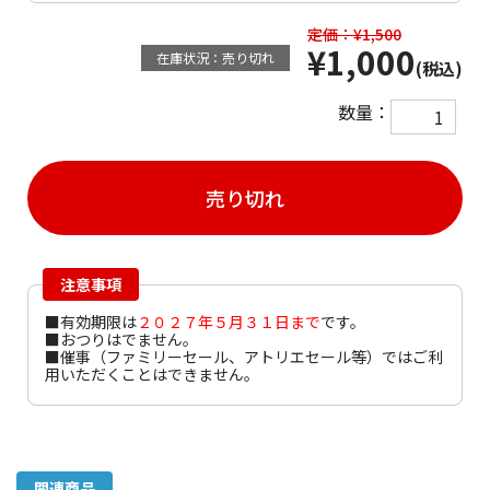
定価：¥1,500
¥1,000
在庫状況：売り切れ
(税込)
数量：
売り切れ
注意事項
■有効期限は
２０２７年５月３１
日まで
です。
■おつりはでません。
■催事（ファミリーセール、アトリエセール等）ではご利
用いただくことはできません。
関連商品