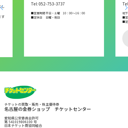
Tel: 052-753-3737
Te
まし
■営業時間 平日・土曜 10：00～16：00
地下
ます
■定休日 日曜・祝日
■営業
■
チケットの買取・販売・株主優待券
名古屋の金券ショップ チケットセンター
愛知県公安委員会許可
第 541019806100 号
日本チケット商協同組合