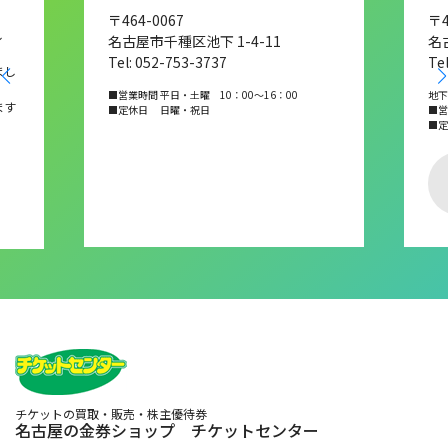
〒464-0067
〒4
し
名古屋市千種区池下 1-4-11
名
Tel: 052-753-3737
Te
まし
■営業時間 平日・土曜 10：00～16：00
地下
ます
■定休日 日曜・祝日
■営業
■
チケットの買取・販売・株主優待券
名古屋の金券ショップ チケットセンター