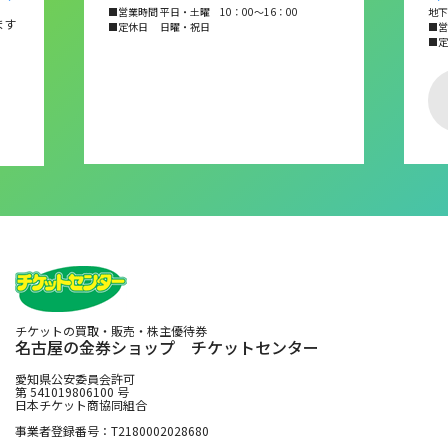
■営業時間 平日・土曜 10：00～16：00
地下
ます
■定休日 日曜・祝日
■営業
■
チケットの買取・販売・株主優待券
名古屋の金券ショップ チケットセンター
愛知県公安委員会許可
第 541019806100 号
日本チケット商協同組合
事業者登録番号：T2180002028680