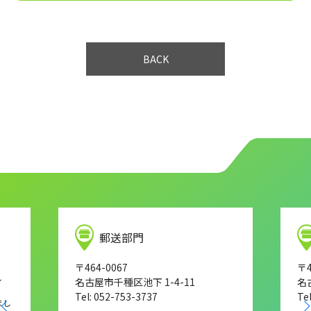
BACK
郵送部門
〒464-0067
〒4
し
名古屋市千種区池下 1-4-11
名
Tel: 052-753-3737
Te
まし