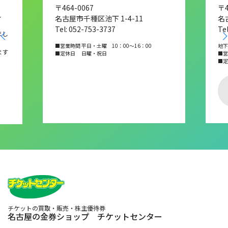
〒464-0067
〒4
し
名古屋市千種区池下 1-4-11
名
Tel: 052-753-3737
Te
まし
■営業時間 平日・土曜 10：00～16：00
地下
ます
■定休日 日曜・祝日
■営業
■
チケットの買取・販売・株主優待券
名古屋の金券ショップ チケットセンター