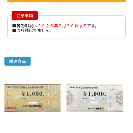
注意事項
■有効期限は
２０２６
年６月３０日まで
です。
■つり銭はでません。
関連商品