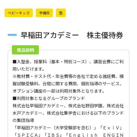
ベビーキッズ
予備校
塾
早稲田アカデミー 株主優待券
商品説明
■入塾金、授業料（基本・特別コース）、講習会費にご利
用いただけます。
※教材費・テスト代・年会費等の各社で定める諸経費、模
擬試験受験料、合宿に関する費用、個別指導のサービス、
オプション講座の一部は利用対象外となります。
■利用対象となるグループのブランド
株式会社早稲田アカデミー、株式会社野田学園、株式会社
水戸アカデミー、株式会社集学舎における以下のブランド
の集団指導
「早稲田アカデミー（大学受験部を含む）」「ＥｘｉＶ」
「ＳＰＩＣＡ」「ＩＢＳ」「Ｅｎｇｌｉｓｈ ＥＮＧＩＮ