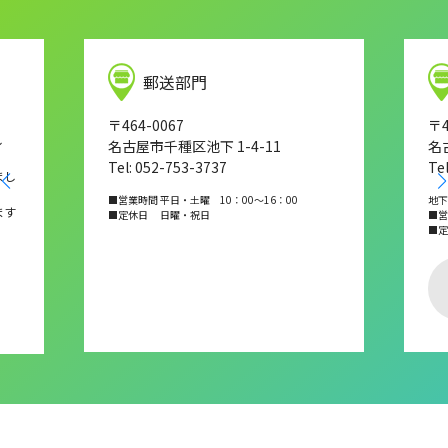
郵送部門
〒464-0067
〒4
し
名古屋市千種区池下 1-4-11
名
Tel: 052-753-3737
Te
まし
■営業時間 平日・土曜 10：00～16：00
地下
ます
■定休日 日曜・祝日
■営業
■