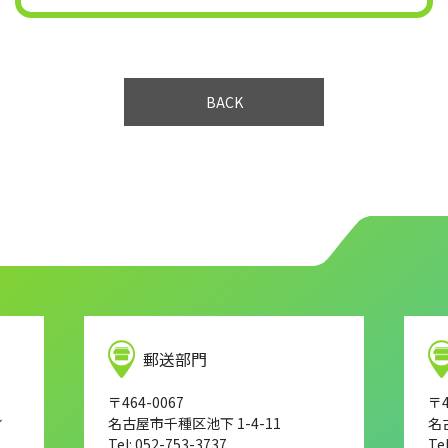
BACK
郵送部門
〒464-0067
〒4
し
名古屋市千種区池下 1-4-11
名
Tel: 052-753-3737
Te