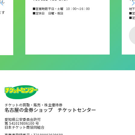
まし
■営業時間 平日・土曜 10：00～16：00
地下
ます
■定休日 日曜・祝日
■営業
■
チケットの買取・販売・株主優待券
名古屋の金券ショップ チケットセンター
愛知県公安委員会許可
第 541019806100 号
日本チケット商協同組合
事業者登録番号：T2180002028680