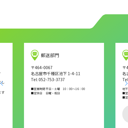
郵送部門
〒464-0067
〒4
し
名古屋市千種区池下 1-4-11
名
Tel: 052-753-3737
Te
まし
■営業時間 平日・土曜 10：00～16：00
地下
ます
■定休日 日曜・祝日
■営業
■