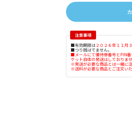
注意事項
■有効期限は
２０２６年１１月
■つり銭はでません。
■メールにて優待券番号とPIN
ケット自体の発送はしておりま
※発送が必要な商品とは一緒に
※送料が必要な商品とご注文い