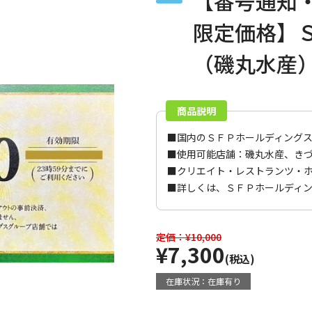
【番号通知
限定価格】
（磯丸水産
商品説明
■国内のＳＦＰホールディング
■使用可能店舗：磯丸水産、き
■クリエイト・レストランツ・
■詳しくは、
ＳＦＰホールディ
定価：¥10,000
¥7,300
(税込)
在庫状況：在庫有り