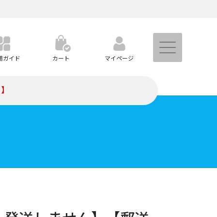
用ガイド
カート
マイページ
）】
トなど