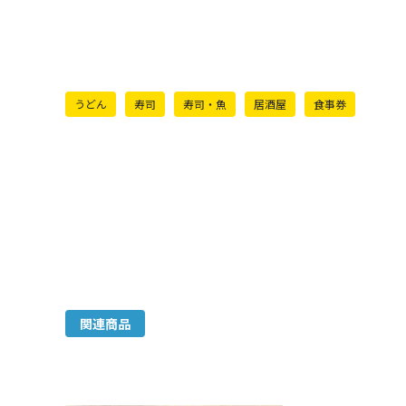
うどん
寿司
寿司・魚
居酒屋
食事券
関連商品