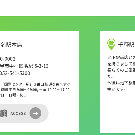
名駅本店
千種駅
池下駅前店との店
0-0002
を持ちまして
屋市中村区名駅 5-3-13
長らくのご愛
 052-541-5300
た。
今後は池下駅
鉄「国際センター駅」３番口 桜通を東へすぐ
幸いです。
間 平日 9:00～19:00, 土曜 10:00～17:00
休日 日曜・祝日
ACCESS