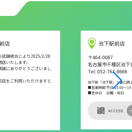
前店
池下駅前店
舗統合により2025/2/28
〒464-0067
閉店いたします。
名古屋市千種区池下1-
顧誠にありがとうございまし
Tel: 052-763-8666
前店をご利用いただけますと
地下鉄「池下駅」１番口西 
■営業時間 平日 10:00～19:0
■定休日 日曜・祝日
ACCESS