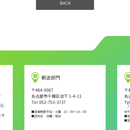
BACK
郵送部門
〒464-0067
〒4
し
名古屋市千種区池下 1-4-11
名
Tel: 052-753-3737
Te
まし
■営業時間 平日・土曜 10：00～16：00
地下
ます
■定休日 日曜・祝日
■営業
■